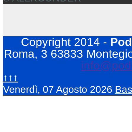
Copyright 2014 -
Pod
Roma, 3 63833 Montegior
info@podis
↑↑↑
Venerdì, 07 Agosto 2026
Bas