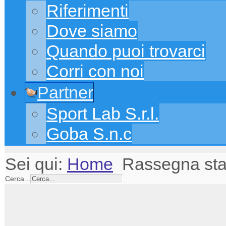
Riferimenti
Dove siamo
Quando puoi trovarci
Corri con noi
Partner
Sport Lab S.r.l.
Goba S.n.c
Sei qui:
Home
Rassegna st
Cerca...